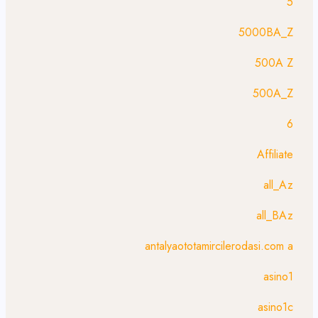
5
5000BA_Z
500A Z
500A_Z
6
Affiliate
all_Az
all_BAz
antalyaototamircilerodasi.com a
asino1
asino1c