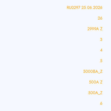
25.06.2026 RU0297
26
2999A Z
3
4
5
5000BA_Z
500A Z
500A_Z
6