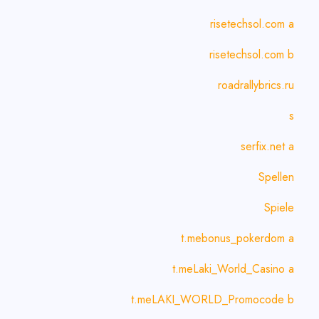
risetechsol.com a
risetechsol.com b
roadrallybrics.ru
s
serfix.net a
Spellen
Spiele
t.mebonus_pokerdom a
t.meLaki_World_Casino a
t.meLAKI_WORLD_Promocode b