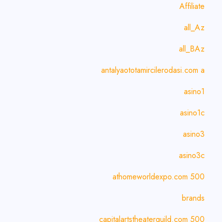
Affiliate
all_Az
all_BAz
antalyaototamircilerodasi.com a
asino1
asino1c
asino3
asino3c
athomeworldexpo.com 500
brands
capitalartstheaterguild.com 500