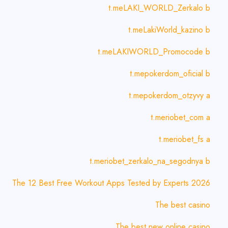
t.meLAKI_WORLD_Zerkalo b
t.meLakiWorld_kazino b
t.meLAKIWORLD_Promocode b
t.mepokerdom_oficial b
t.mepokerdom_otzyvy a
t.meriobet_com a
t.meriobet_fs a
t.meriobet_zerkalo_na_segodnya b
The 12 Best Free Workout Apps Tested by Experts 2026
The best casino
The best new online casino