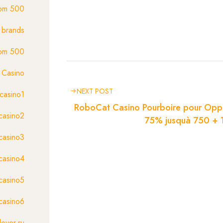
com 500
brands
.com 500
Casino
NEXT POST
casino1
RoboCat Casino Pourboire pour Opp
casino2
75% jusquà 750 + 
casino3
casino4
casino5
casino6
lover.ru