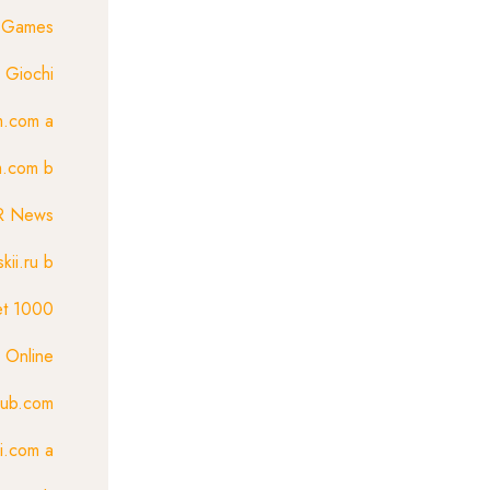
Games
Giochi
m.com a
m.com b
R News
kii.ru b
et 1000
 Online
lub.com
pi.com a