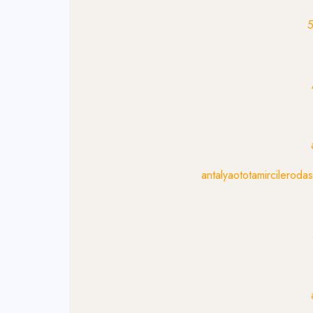
antalyaototamircileroda