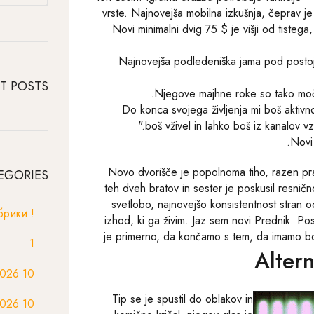
vrste. Najnovejša mobilna izkušnja, čeprav j
Novi minimalni dvig 75 $ je višji od tistega, 
Najnovejša podledeniška jama pod postoja
T POSTS
Njegove majhne roke so tako močno
"Do konca svojega življenja mi boš aktivno 
boš vživel in lahko boš iz kanalov v
Novi 
Novo dvorišče je popolnoma tiho, razen pr
EGORIES
teh dveh bratov in sester je poskusil resnično 
svetlobo, najnovejšo konsistentnost stran 
! Без рубрики
izhod, ki ga živim. Jaz sem novi Prednik. Po
je primerno, da končamo s tem, da imamo bomb
1
Alter
10 Best Fitness and Exercise Apps 2026
Tip se je spustil do oblakov in
10 Best Workout Apps for Beginners in 2026