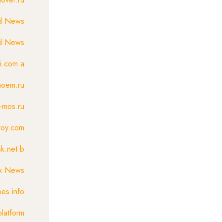
d News
ed News
si.com a
oem.ru
r-mos.ru
roy.com
k.net b
x News
es.info
platform