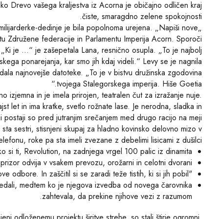
Veliko Drevo vašega kraljestva iz Acorna je običajno odličen kraj
čiste, smaragdno zelene spokojnosti.
 milijarderke-dedinje je bila popolnoma urejena. „Napiši nove
tu Združene federacije in Parlamentu Imperija Acorn. Sporoči
 „Ki je …“ je zašepetala Lana, resnično osupla. „To je najbolj
skega ponarejanja, kar smo jih kdaj videli.“ Levy se je nagnila
edala najnovejše datoteke. „To je v bistvu družinska zgodovina
tvojega Stalegorskega imperija. Hiše Goetia.“
no izjemna in je imela prirojen, teatralen čut za izražanje nuje.
ajst let in ima kratke, svetlo rožnate lase. Je nerodna, sladka in
i postaji so pred jutranjim srečanjem med drugo racijo na meji
i sta sestri, stisnjeni skupaj za hladno kovinsko delovno mizo v
efonu, roke pa sta imeli zvezane z debelimi lisicami z dušilci.
ko si ti, Revolution, na zadnjega vrgel 100 palic iz dinamita.
prizor odvija v vsakem prevozu, orožarni in celotni dvorani.
"Jedel si. Osebje si stradal. Izdal si nove odbore. In zaščitil si se zaradi teže tistih, ki si jih pobil."
ovedali, medtem ko je njegova izvedba od novega čarovnika
zahtevala, da prekine njihove vezi z razumom.
ni odloženemu projektu širitve strehe, so stali štirje ogromni,