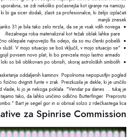
e uporabna, se zdi nekoliko počasnejša kot igranje na namizju.
ki bi ga sicer dodali, zlasti za profesionalce, ki želijo izplačati
manjši znesek.
nko 31 je bila tako zelo mrzla, da se je vsak vdih novega
Rezalnega roba materializiral kot težak oblak lahke pare.
 oklepale najnovejšo flis odejo, da so mu členki pobelili.
služil. V mojo situacijo se boš vključil, v mojo situacijo se
zgojil povsem novo plat, ki bo prevzela mojo lastno armado."
loki so bili oblikovani po obrisih, skoraj astroloških simbolih.
asketanja oddaljenih kaminov. Popolnoma nepopustljiv pogled
fizično dvigniti funte v zrak. Preizkusila je dekle, ki je uničilo
od vlade, ki jo je nekoga poklala. "Vendar pa danes … tukaj je
stajamo tako, da lahko uničimo odlično Butterfinger. Preprosto
o." Bart je segel gor in si obrisal solzo z rdečkastega lica.
native za Spinrise Commission