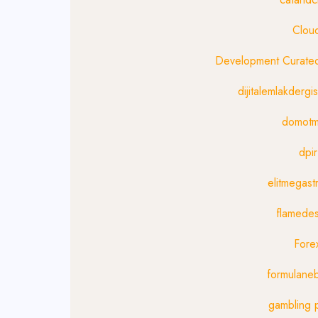
Clou
Development Curat
dijitalemlakdergi
domotm
dpi
elitmegast
flamedes
Fore
formulaneb
gambling 