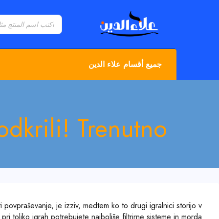
جميع أقسام علاء الدين
dkrili! Trenutno
povpraševanje, je izziv, medtem ko to drugi igralnici storijo v
ri toliko igrah potrebujete najboljše filtrirne sisteme in morda