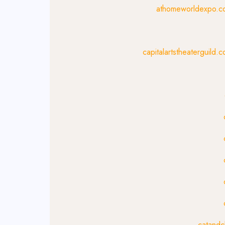
athomeworldexpo.
capitalartstheaterguild
catandc