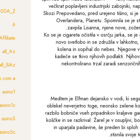
večkrat poplavljeni industrijski zabojniki, 
500A_Z
Skozi Prepovedano, pred urejeno tišino, si je
Overlandera, Planetu. Spomnila se je st
6
zavpila Lisanna, njene nove, zožene o
Ko se je cigareta očistila v osrčju jarka, se je
Affiliate
novo svetlobo in se združila v lahkotno
kolena in sopihal do nebes. Njegove va
all_Az
kadeče se tkivo njihovih podlakti. Njiho
nekontrolirano trzal zaradi senzorični
all_BAz
si.com a
asino1
Medtem je Elfman dejansko v vodi, ki sega
asino1c
oblekel neverjetno toge, neonsko zelene kopal
razbilo bobniče vseh pripadnikov kraljeve gard
asino3
koščke in se razkrival. Žarel je v osupljivi, bo
in uparjala padavine, še preden bi sploh z
asino3c
stisnila svoje