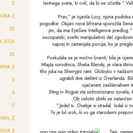
2
lastnega sveta, ki cvili, da bi se očistila.“ 
00BA Z
„Prav,“ je izjavila Lucy, njuna podoba
pogodbe. Objavi nova šifrirana sporočila Sena
25
jim, da ima EyeSee Intelligence predlog.“
sociopatski, svetlo manipulativni del zgodovin
026 RU0297
naprej in zamenjala porcije, ko je pregl
26
Poskušala se je močno braniti, bila je izjem
Mlajša sorodnica, Shelia Blendy, je stara štirin
999A Z
tiho joka na Sherryjini rami. Globoko v nadzorn
ugrabili dve dekleti iz Overlanda. Bil
3
ojačanem zasliševalnem tel
Sting in Rogue sta sinhronizirano rjovela, 
4
Ob celotni zbirki se natančen 
5
To je bil urok, ki so ga starodavni prep
00BA_Z
500A Z
Tam, namenje