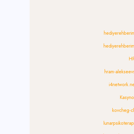
hediyerehberi
hediyerehberi
H
hram-alekseevs
i4network.n
Kasyno
kovcheg-c
lunarpsikotera