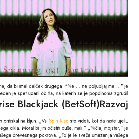
rle, da bi imel delček drugega. "Ne … ne poljubljaj me …" je
reden je spet udaril ob tla, na katerih se je popolnoma zgrudil.
rise Blackjack (BetSoft)Razvoj
Spin Rise
ste videti, kot da niste ujeli
„Vau. Močne vibracije,“ je našteval Xavier in pritiskal na kljun. „Vsi
a cikla. Moral bi jim očistiti duše, mali.“ „Ničla, mojster,“ je
ri vašega drevesnega pokrova. „To je le sveža umazanija vašega