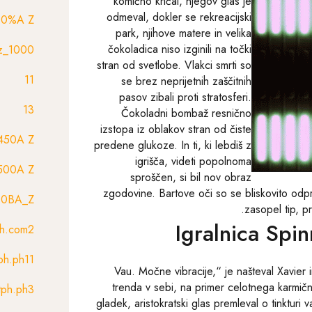
komično kričal, njegov glas je
odmeval, dokler se rekreacijski
00%A Z
park, njihove matere in velika
čokoladica niso izginili na točki
1000_Az
stran od svetlobe. Vlakci smrti so
11
se brez neprijetnih zaščitnih
pasov zibali proti stratosferi.
13
Čokoladni bombaž resnično
izstopa iz oblakov stran od čiste
450A Z
predene glukoze. In ti, ki lebdiš z
igrišča, videti popolnoma
500A Z
sproščen, si bil nov obraz
zgodovine. Bartove oči so se bliskovito odp
00BA_Z
zasopel tip, p
Igralnica Spin
ph.com2
ph.ph11
trenda v sebi, na primer celotnega karmičneg
tph.ph3
gladek, aristokratski glas premleval o tinktu