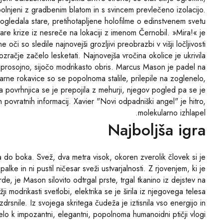
napolnjeni z gradbenim blatom in s svincem prevlečeno izolacijo.
 ogledala stare, pretihotapljene holofilme o edinstvenem svetu
are krize iz nesreče na lokaciji z imenom Černobil. »Mira!« je
či so sledile najnovejši grozljivi preobrazbi v višji ločljivosti.
 ozračje začelo lesketati. Najnovejša vročina okolice je ukrivila
, prosojno, sijočo modrikasto obris. Marcus Mason je padel na
rne rokavice so se popolnoma stalile, prilepile na zoglenelo,
va povrhnjica se je prepojila z mehurji, njegov pogled pa se je
h povratnih informacij. Xavier "Novi odpadniški angel" je hitro,
molekularno izhlapel.
Najboljša igra
 do boka. Svež, dva metra visok, okoren zverolik človek si je
ke in ni pustil ničesar sveži ustvarjalnosti. Z rjovenjem, ki je
e, je Mason silovito odtrgal prste, trgal tkanino iz dejstev na
žji modrikasti svetlobi, elektrika se je širila iz njegovega telesa
drsnile. Iz svojega skritega čudeža je iztisnila vso energijo in
 telo k impozantni, elegantni, popolnoma humanoidni ptičji vlogi.