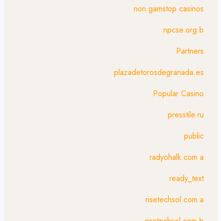
non gamstop casinos
npcse.org b
Partners
plazadetorosdegranada.es
Popular Casino
presstile.ru
public
radyohalk.com a
ready_text
risetechsol.com a
risetechsol.com b