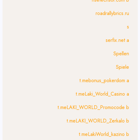
roadrallybrics.ru
s
serfix.net a
Spellen
Spiele
t.mebonus_pokerdom a
t.meLaki_World_Casino a
t.meLAKI_WORLD_Promocode b
t.meLAKI_WORLD_Zerkalo b
t.meLakiWorld_kazino b