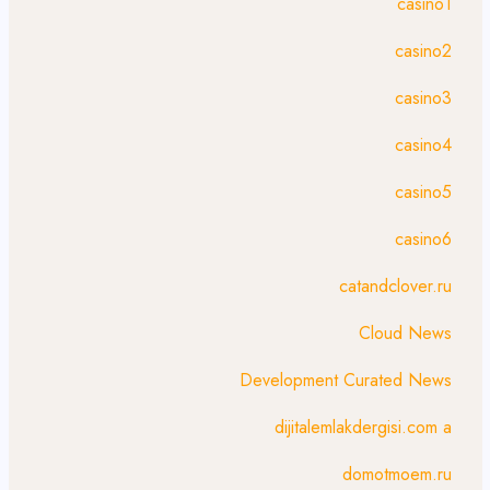
casino1
casino2
casino3
casino4
casino5
casino6
catandclover.ru
Cloud News
Development Curated News
dijitalemlakdergisi.com a
domotmoem.ru