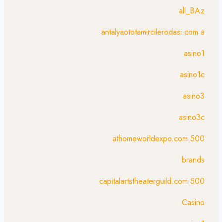
all_BAz
antalyaototamircilerodasi.com a
asino1
asino1c
asino3
asino3c
athomeworldexpo.com 500
brands
capitalartstheaterguild.com 500
Casino