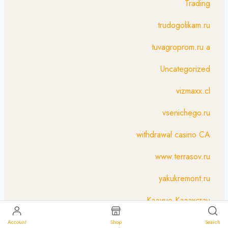
Trading
trudogolikam.ru
tuvagroprom.ru a
Uncategorized
vizmaxx.cl
vsenichego.ru
withdrawal casino CA
www.terrasov.ru
yakukremont.ru
Казино Казахстан
Онлайн Казино KZ
Account
Shop
Search