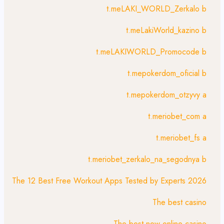
t.meLAKI_WORLD_Zerkalo b
t.meLakiWorld_kazino b
t.meLAKIWORLD_Promocode b
t.mepokerdom_oficial b
t.mepokerdom_otzyvy a
t.meriobet_com a
t.meriobet_fs a
t.meriobet_zerkalo_na_segodnya b
The 12 Best Free Workout Apps Tested by Experts 2026
The best casino
The best new online casino