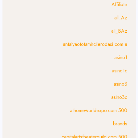
Affiliate
all_Az
all_BAz
antalyaototamircilerodasi.com a
asino1
asino1c
asino3
asino3c
athomeworldexpo.com 500
brands
capitalartstheaterguild.com 500