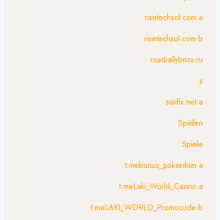
risetechsol.com a
risetechsol.com b
roadrallybrics.ru
s
serfix.net a
Spellen
Spiele
t.mebonus_pokerdom a
t.meLaki_World_Casino a
t.meLAKI_WORLD_Promocode b