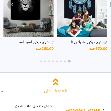
تيبسترى ديكور منديلا زرقا
تيبسترى ديكور اسود اسد
350.00
جنيه
350.00
جنيه
العودة لأعلى
حمل تطبيق علاء الدين
العروض والخصومات