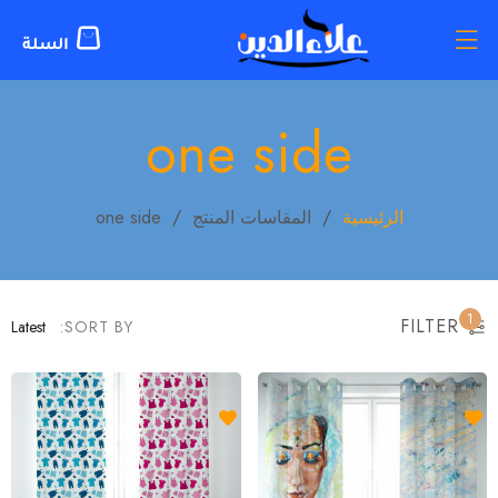
one side
الرئيسية
/
المقاسات المنتج
/
one side
1
FILTER
Latest
SORT BY: