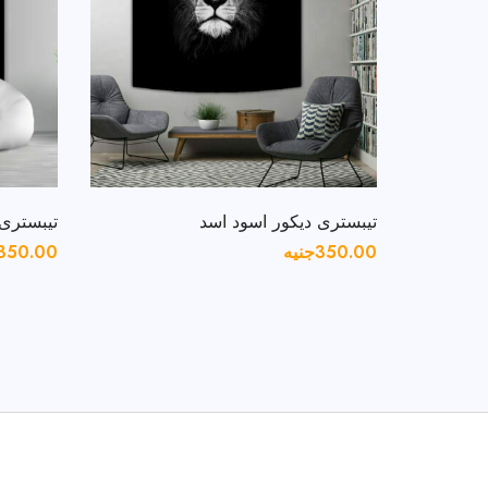
تيبسترى ديكور اسود اسد
تيبسترى 
350.00
جنيه
350.00