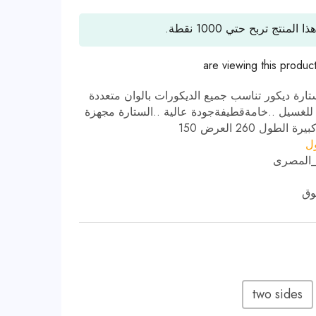
ذا المنتج تربح حتي
1000
نقطة.
are viewing this produc
ارة ديكور تناسب جميع الديكورات بالوان متعددة
لة للغسيل ..خامةقطيفةجودة عالية ..الستارة مجهزة
طول 260 العرض 150
ول
_المصرى
وق
two sides