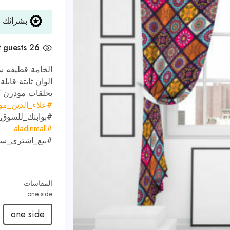
بشرائك ه
t
26 guests
الخامة قطيفه ست
الوان ثابتة قاب
بحلقات مودرن كبيرة ال
#
علاء_الدين_م
#
بوابتك_للسوق
#aladinmall
#
بيع_اشتري_س
المقاسات
one side