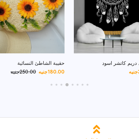
دريم كاتشر اسود
حقيبة الشاطئ النسائية
جنيه
180.00
جنيه
250.00
جنيه