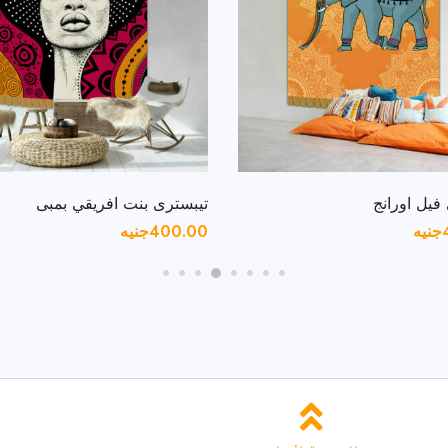
فيل اورانج
تيبسترى بنت افريقي بمبى
جنيه
400.00
جنيه