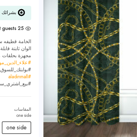
بشرائك ه
t
25 guests
الخامة قطيفه ست
الوان ثابتة قابل
مجهزة بحلقات مودرن 
#
علاء_الدين_م
#
بوابتك_للسوق
#aladinmall
#
بيع_اشتري_س
المقاسات
one side