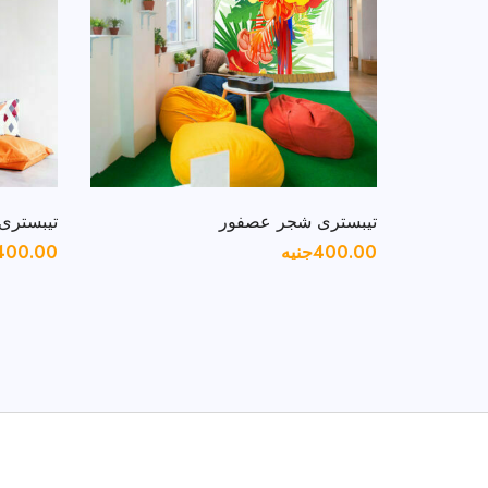
تيبسترى شجر عصفور
تيبسترى 
400.00
جنيه
400.00