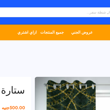
عروض الجني
جميع المنتجات
ازاي اشتري
ستارة 
500.00
جنيه