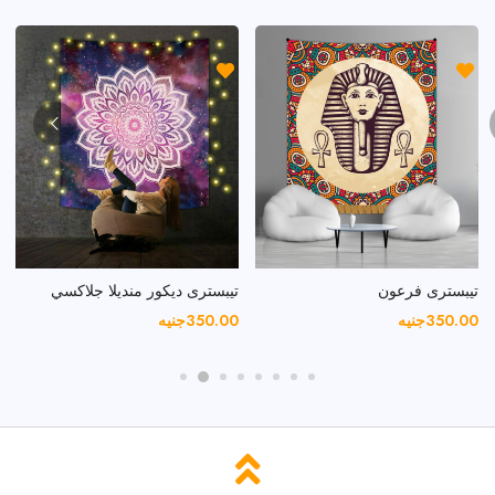
تيبسترى فرعون
تيبسترى ديكور منديلا جلاكسي
350.00
جنيه
350.00
جنيه