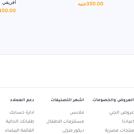
افريقي
350.00
جنيه
400.00
العروض والخصومات
اشهر التصنيفات
دعم العملاء
عروض الجني
ملابس
ادارة حسابك
اعيادنا
مستلزمات الاطفال
طلباتك الحالية
منتجات مصرية
ديكور منزلى
القائمة البيضاء