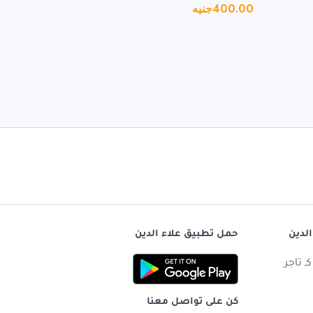
400.00
جنيه
350.00
جن
الدين
حمل تطبيق علاء الدين
ـ تاجر
كن على تواصل معنا