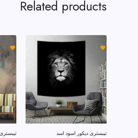
Related products
تيبسترى ديكور اسود اسد
تيبسترى 