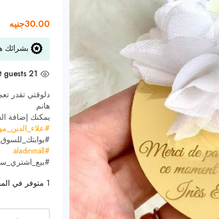
30.00
جنيه
بشرائك هذ
t
21 guests
دلوقتي تقدر تع
هانم
يمكنك إضافة الش
#
علاء_الدين_م
#
بوابتك_للسوق
#aladinmall
#
بيع_اشتري_س
1 متوفر في المخزون