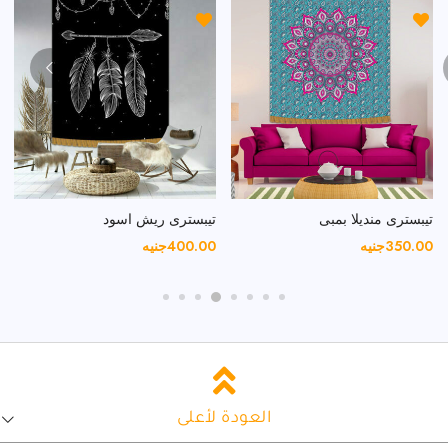
تيبسترى ريش اسود
تيبسترى ديكور يوجا
400.00
جنيه
350.00
جنيه
العودة لأعلى