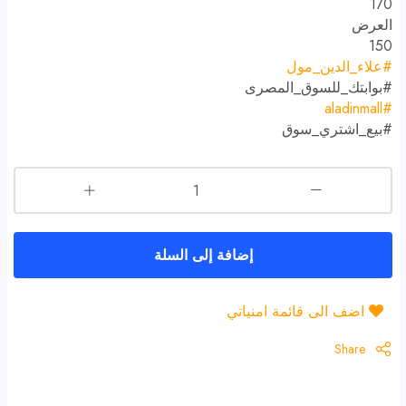
170
العرض
150
#
علاء_الدين_مول
#
بوابتك_للسوق_المصرى
#aladinmall
#
بيع_اشتري_سوق
إضافة إلى السلة
اضف الى قائمة امنياتي
Share