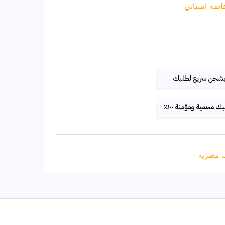
مة امنياتي
 مصرية