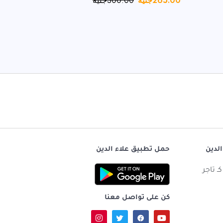
265.00
جنيه
300.00
جنيه
400.00
جن
الدين
حمل تطبيق علاء الدين
ـ تاجر
كن على تواصل معنا