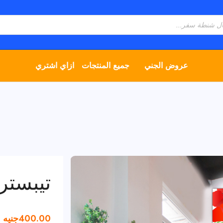
عروض الجني
جميع المنتجات
ازاي اشتري
تيبست
400.00
جنيه