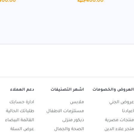
400.00
جنيه
400.00
العروض والخصومات
اشهر التصنيفات
دعم العملاء
عروض الجني
ملابس
ادارة حسابك
اعيادنا
مستلزمات الاطفال
طلباتك الحالية
منتجات مصرية
ديكور منزلى
القائمة البيضاء
متجر علاء الدين
الصحة والجمال
عرض السلة