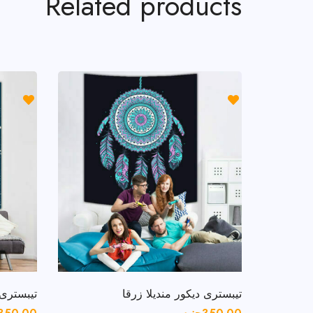
Related products
تيبسترى ديكور منديلا زرقا
تيبسترى 