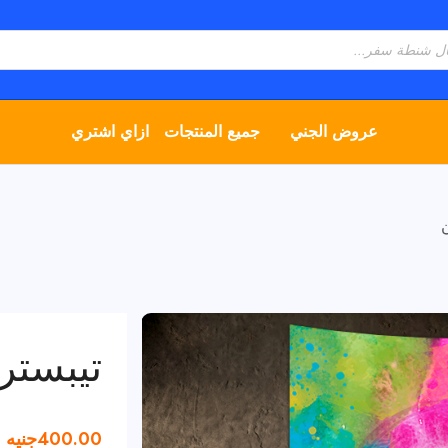
عروض الجني
جميع المنتجات
ازاي اشتري
تيبستر
400.00
جنيه