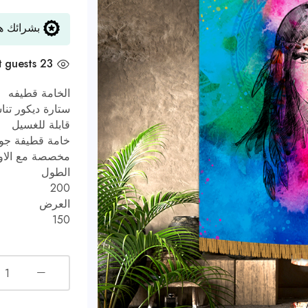
بشرائك هذ
t
23 guests
الخامة قطيفه
ستارة ديكور تنا
قابلة للغسيل
خامة قطيفة جودة
مخصصة مع الاو
الطول
200
العرض
150