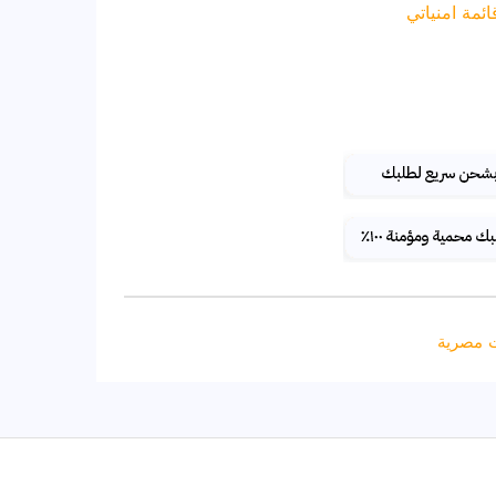
مة امنياتي
 مصرية