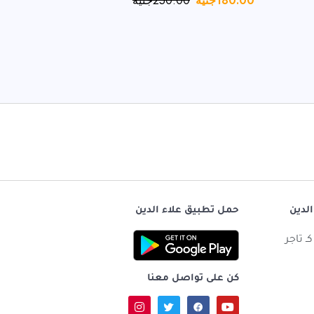
180.00
جنيه
250.00
جنيه
400.00
جن
الدين
حمل تطبيق علاء الدين
ـ تاجر
كن على تواصل معنا