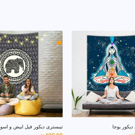
ديكور يوجا
تيبسترى ديكور فيل ابيض و اسود