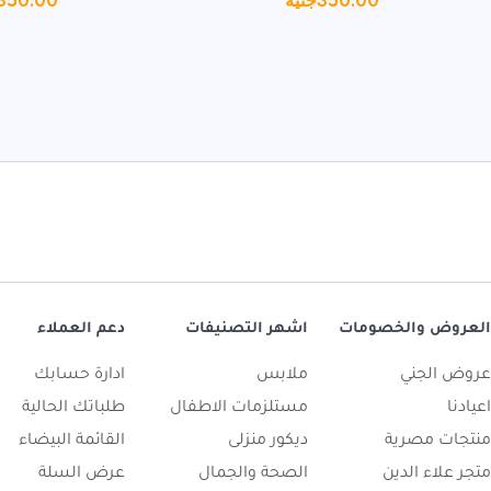
350.00
جنيه
350.00
العروض والخصومات
اشهر التصنيفات
دعم العملاء
عروض الجني
ملابس
ادارة حسابك
اعيادنا
مستلزمات الاطفال
طلباتك الحالية
منتجات مصرية
ديكور منزلى
القائمة البيضاء
متجر علاء الدين
الصحة والجمال
عرض السلة