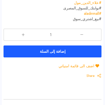
#
علاء_الدين_مول
#
بوابتك_للسوق_المصرى
#aladinmall
#
بيع_اشتري_سوق
إضافة إلى السلة
اضف الى قائمة امنياتي
Share