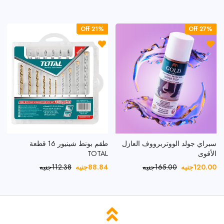
21% Off
21% Off
27% Off
27% Off
سبراي جولد الووتربرووف العازل
طقم بونط شينيور 16 قطعة
الأقوى
TOTAL
120.00
جنيه
165.00
جنيه
88.84
جنيه
112.38
جنيه