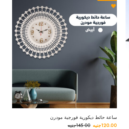
ساعة حائط ديكورية فورجية مودرن
120.00
جنيه
145.00
جنيه