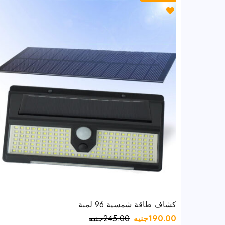
كشاف طاقة شمسية 96 لمبة
190.00
جنيه
245.00
جنيه