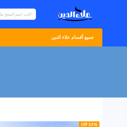
جميع أقسام علاء الدين
22% Off
22% Off