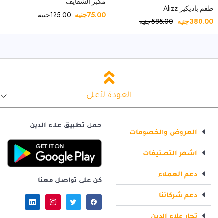
مكبر الشفايف
طقم باديكير Alizz
75.00
جنيه
125.00
جنيه
380.00
جنيه
585.00
جنيه
العودة لأعلى
حمل تطبيق علاء الدين
العروض والخصومات
اشهر التصنيفات
دعم العملاء
كن على تواصل معنا
دعم شركائنا
تجار علاء الدين